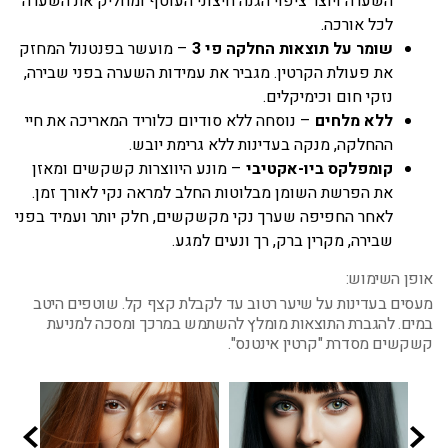
השערה ויוצר ציפוי הגנה חיצוני העוטף ומחליק את השערה
לכל אורכה.
שומר על תוצאות החלקה פי 3
– מועשר בפנטנול המחזק
את פעולת הקרטין. מגביר את עמידות השערה בפני שבירה,
נזקי חום וכימיקלים.
ללא מלחים
– נוסחה ללא סודיום כלוריד המאריכה את חיי
ההחלקה, מנקה בעדינות ללא גרימת יובש.
קומפלקס ביו-אקטיבי
– מונע היווצרות קשקשים ומאזן
את הפרשת השומן מבלוטות החלב למראה נקי לאורך זמן.
לאחר החפיפה שערך נקי מקשקשים, חלק יותר ועמיד בפני
שבירה, מקרין ברק, רך ונעים למגע.
אופן השימוש:
מעסים בעדינות על שיער רטוב עד לקבלת קצף קל. שוטפים היטב
במים. להגברת התוצאות מומלץ להשתמש במרכך ומסכה למניעת
קשקשים מסדרת "קרטין אינטנס".