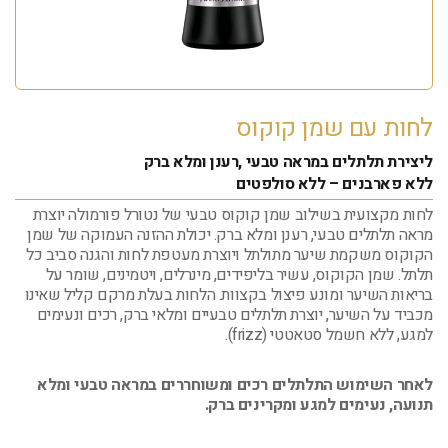
לחות עם שמן קוקוס
ליצירת תלתלים במראה טבעי ,רענן ומלא ברק
ללא פארבנים – ללא סולפטים
לחות מקצועית בשילוב שמן קוקוס טבעי של נטורל פורמולה יוצרת
מראה תלתלים טבעי, רענן ומלא ברק. יכולת ההזנה העמוקה של שמן
הקוקוס משקמת שיער מתולתל ויוצרת מעטפת לחות והגנה סביב כל
תלתל. שמן הקוקוס, עשיר בליפידים, מינרלים, ויטמינים, שומר על
בריאות השיער ומונע פיצול בקצוות. הלחות בעלת מרקם קליל שאינו
מכביד על השיער, יוצרת תלתלים טבעיים ומלאי ברק, רכים ונעימים
למגע, ללא חשמל סטאטטי (frizz).
לאחר השימוש התלתלים רכים ומשוחררים במראה טבעי ומלא
תנועה, נעימים למגע ומקרינים ברק.