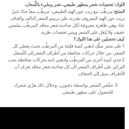
اللوك: تجعيدات شعر بمظهر طبيعي، نضر ومليء باللّمعان.
المنتج:
مرطّب مع زيت جوز الهند الطبيعي- مرطّب مغذّ جدًا، غنيّ
بزيت جوز الهند المعروف بقدرته على ترميم الشعر التالف والجاف
جدًا، وهي ظاهرة معروفة لكل صاحبة شعر مجعّد. المرطّب بملمس
خفيف ولا يُثقل على الشعر ويبني تجعيدات طرية.
كيف تحصلين على هذا اللوك؟
1.على شعر مبلّل ادهني كمية قليلة من المرطّب بحيث يغطي كل
الشعر، من خلال حركات ضاغطة من أطراف الشعر إلى الأسفل.
2.خذي كمية أخرى من المرطّب وادهني ثانية بحركات ضاغطة. يجب
التركيز على أطراف الشعر لأن كل صاحبة شعر مجعّد تعرف أن
الأطراف تميل إلى الجفاف.
جفّفي الشعر بواسطة دفيوزر، وخلال ذلك هزّي شعرك
للحصول على مظهر طبيعي.