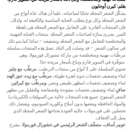
بقلم: كيرن أوحايون
يشكّل الشعر المجعّد تحدّيًا لصاحباته، علما أن هناك عدّة أنواع من
الشعر المجعّد وكل نوع يتطلب العناية المناسبة والدّقيقة له. ولذلك،
فإن المنتجات القادرة على التعامل مع الشعر المجعّد هي باهظة
الثمن. بشرى سارّة لصاحبات الشعر المجعّد: منتجات العناية المهنية
والمخصّصة للتعامل مع الشعر المجعّد وتصفيفه – تمامًا كما يتم ذلك
في صالون الشعر – قد وصلت إلى البلاد. تضمّ هذه المنتجات سلسلة
مرطّبات مهنية ومتخصّصة من ماركة نتشورال فورمولا، وهي
متوفّرة في السوپر فارم وتباع بأسعار مريحة جدًا.
تحتوي السلسلة على 3 أنواع من منتجات الترطيب:
مرطّب مع چليز
لبناء وتصفيف تجعيدات تدوم لفترة طويلة،
مرطّب مع زيت جوز الهند
لبناء وتصفيف تجعيدات لمظهر طبيعي ونضر،
ومرطّب مع كيراتين
صافٍ
لبناء وتصفيف تجعيدات مفتوحة وفضفاضة وللتقليل من مظهر
الشعر المنفوخ. جميع هذه المنتجات خالية من السولفات (الكبريتات)
والمواد الحافظة وبعضها بدون أملاح وكلوريد الصوديوم، وبفضل ذلك
تحصلين على فورمولات عالية الجودة يحتاجها الشعر المجعّد الذي
يميل إلى الجفاف.
عومِر أساف، مصفّف الشعر الرئيسي في نتشورال فورمولا
، يشرح