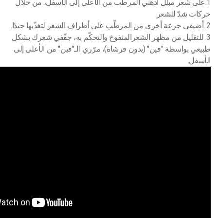
1.على شعر مبلّل ادهني المرطّب من الأعلى إلى الأسفل، من خلال
حركات شدّ للشعر.
2. أضيفي جرعة أخرى من المرطّب على أطراف الشعر لتغذّيها جيدًا.
3. للتقليل من مظهر الشعرالمنفوخ والتحكّم به، جفّفي شعرك بشكل
طبيعي بواسطة "فين" (بدون فرشاة)، مرّري الـ"فين" من الأعلى إلى
الأسفل.