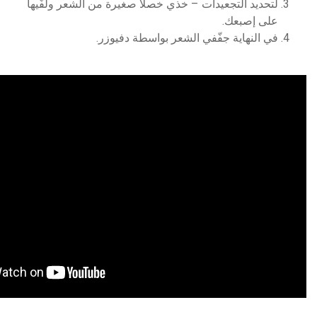
لتحديد التجعيدات – خذي خصلًا صغيرة من الشعر ولفّيها
على إصبعك.
في النهاية جفّفي الشعر بواسطة دفيوزر.