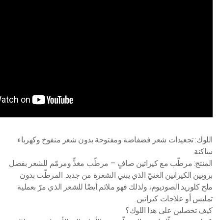
اللوك: تجعيدات شعر فضفاضة ومفتوحة بدون شعر منفوخ وكهرباء
ساكنة
المنتج: مرطّب مع كيراتين صافٍ – مرطّب مغذٍّ ومرمّم للشعر بفضل
بروتين الكيراتين الغنيّ الذي يبني الشعرة من جديد. المرطّب بدون
ملح كلوريد الصوديوم، ولذلك فهو ملائم أيضًا للشعر الذي مرّ بعملية
تمليس أو علاجات كيراتين.
كيف تحصلين على هذا اللوك؟