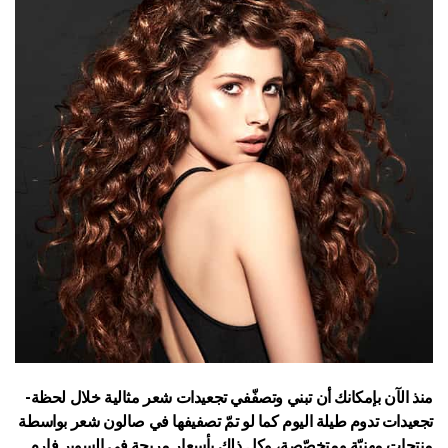
منذ الآن بإمكانك أن تبني وتصفّفي تجعيدات شعر مثالية خلال لحظة-
تجعيدات تدوم طيلة اليوم كما لو تمّ تصفيفها في صالون شعر بواسطة
منتجات مهنيّة ومتخصّصة، وكل ذلك بأسعار مريحة في السوپر فارم.